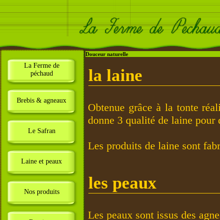
Douceur naturelle
La Ferme de
la laine
péchaud
Brebis & agneaux
Obtenue grâce à la tonte réal
donne 3 qualité de laine pour d
Le Safran
Les produits de laine sont fabr
Laine et peaux
les peaux
Nos produits
Les peaux sont issus des agne