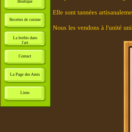
Boutique
Elle sont tannées artisanalem
Recettes de cuisine
Nous les vendons à l'unité un
La brebis dans
l'art
Contact
La Page des Amis
Liens