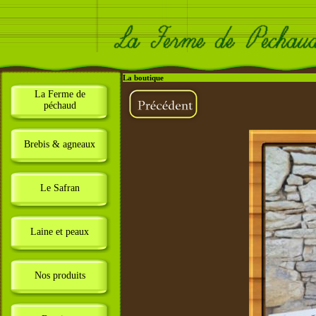
La boutique
La Ferme de
péchaud
Brebis & agneaux
Le Safran
Laine et peaux
Nos produits