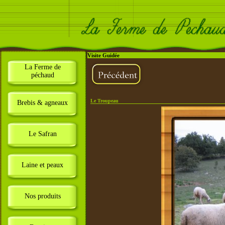
Visite Guidée
La Ferme de
péchaud
Le Troupeau
Brebis & agneaux
Le Safran
Laine et peaux
Nos produits