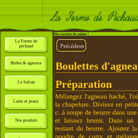
Mes recettes de cuisine !
La Ferme de
péchaud
Boulettes d'agne
Brebis & agneaux
Préparation
Le Safran
Mélangez l'agneau haché, l'oig
Laine et peaux
la chapelure. Divisez en petit
c. à soupe de beurre dans une 
et laissez brunir. Dans un 
Nos produits
restant du beurre. Ajoutez l
poudre de curry et mélange