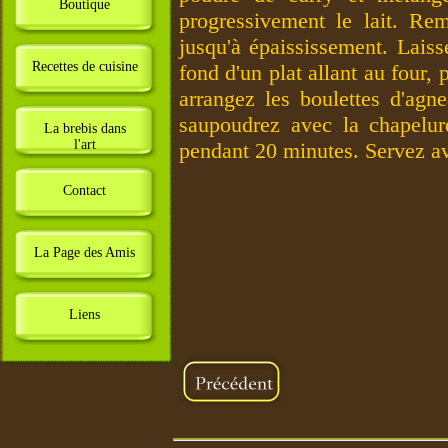
Boutique
progressivement le lait. Re
jusqu'à épaississement. Laiss
Recettes de cuisine
fond d'un plat allant au four, 
arrangez les boulettes d'agn
saupoudrez avec la chapelur
La brebis dans
l'art
pendant 20 minutes. Servez av
Contact
La Page des Amis
Liens