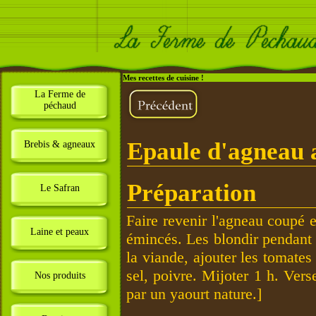
Mes recettes de cuisine !
La Ferme de
péchaud
Epaule d'agneau 
Brebis & agneaux
Préparation
Le Safran
Faire revenir l'agneau coupé 
Laine et peaux
émincés. Les blondir pendant 
la viande, ajouter les tomates
sel, poivre. Mijoter 1 h. Ver
Nos produits
par un yaourt nature.]